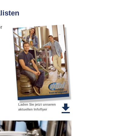
listen
r 
 
Laden Sie jetzt unseren 
aktuellen Infoflyer