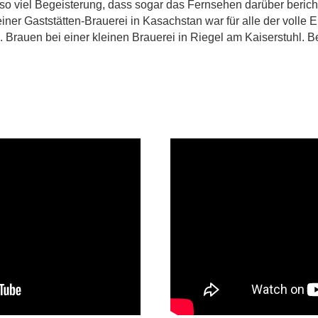
 so viel Begeisterung, dass sogar das Fernsehen darüber berich
ner Gaststätten-Brauerei in Kasachstan war für alle der volle E
z. Brauen bei einer kleinen Brauerei in Riegel am Kaiserstuhl. B